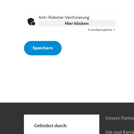
Anti-Roboter-Verifizierung
Hier klicken
Friendly
Captcha ⇗
n
o
Unsere Partn
Job und Karri