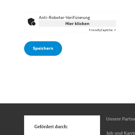
Anti-Roboter-Verifizierung
Hier klicken
Friendly
Captcha ⇗
n
o
Unsere Partn
Job und Karri