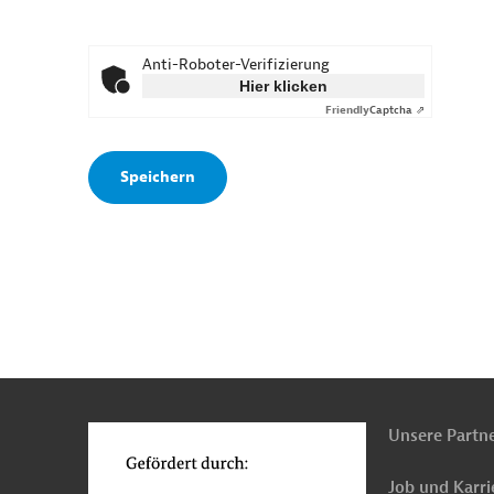
Anti-Roboter-Verifizierung
Hier klicken
Friendly
Captcha ⇗
n
o
Unsere Partn
Job und Karri