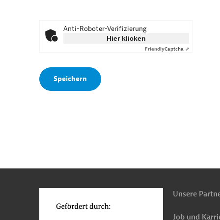
Anti-Roboter-Verifizierung
Hier klicken
Friendly
Captcha ⇗
n
o
Unsere Partn
Job und Karri