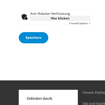
Anti-Roboter-Verifizierung
Hier klicken
Friendly
Captcha ⇗
n
o
Unsere Partn
Job und Karri