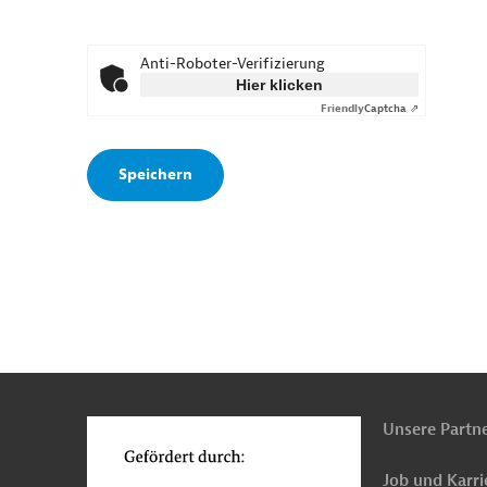
Anti-Roboter-Verifizierung
Hier klicken
Friendly
Captcha ⇗
n
o
Unsere Partn
Job und Karri