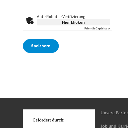
Anti-Roboter-Verifizierung
Hier klicken
Friendly
Captcha ⇗
n
o
Unsere Partn
Job und Karri