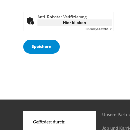
Anti-Roboter-Verifizierung
Hier klicken
Friendly
Captcha ⇗
n
o
Unsere Partn
Job und Karri