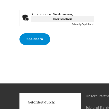
Anti-Roboter-Verifizierung
Hier klicken
Friendly
Captcha ⇗
n
o
Unsere Partn
Job und Karri