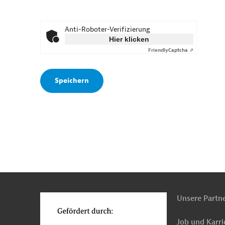
Anti-Roboter-Verifizierung
Hier klicken
Friendly
Captcha ⇗
n
o
Unsere Partn
Job und Karri