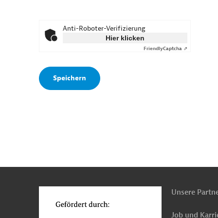
Anti-Roboter-Verifizierung
Hier klicken
Friendly
Captcha ⇗
n
o
Unsere Partn
Job und Karri