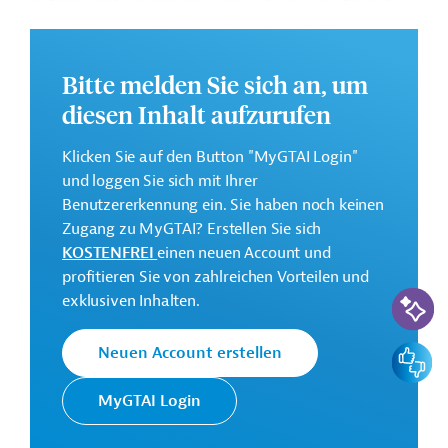
Reihe von Häfen unter Umgehung des
Eisenbahnknotens Kairo zu ermöglichen.
Bitte melden Sie sich an, um
Weitere Informationen zu dem Entwicklungsprojekt
finden Sie auf der
Webseite der EBRD
.
diesen Inhalt aufzurufen
Gesamtkosten:
Klicken Sie auf den Button "MyGTAI Login"
242 Millionen Euro
und loggen Sie sich mit Ihrer
Geberbeitrag:
Benutzererkennung ein. Sie haben noch keinen
35 Millionen Euro (Darlehen)
Zugang zu MyGTAI? Erstellen Sie sich
KOSTENFREI
einen neuen Account und
profitieren Sie von zahlreichen Vorteilen und
Kontaktadressen
KI-Suc
exklusiven Inhalten.
Feedbac
Neuen Account erstellen
Europäische
Die EBRD finanziert
MyGTAI Login
Bank für
Investitionsvorhaben in
Wiederaufbau
Mitteleuropa, Zentralasien und im