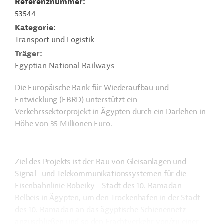
Referenznummer
53544
Kategorie
Transport und Logistik
Träger
Egyptian National Railways
Die Europäische Bank für Wiederaufbau und
Entwicklung (EBRD) unterstützt ein
Verkehrssektorprojekt in Ägypten durch ein Darlehen in
Höhe von 35 Millionen Euro.
Ziel des Projekts ist der Bau von Gleisanlagen und
Signal- und Telekommunikationssystemen für die
Eisenbahnlinie Robeiky - Stadt des 10. Ramadan -
Belbeis in Ägypten, um den Trockenhafen in der Stadt
des 10. Ramadan an das ägyptische Schienennetz
anzuschließen und so den Frachtverkehr von/zu einer