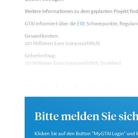
Weitere Informationen zu dem geplanten Projekt find
GTAI informiert über die
EIB
: Schwerpunkte, Regular
Gesamtkosten:
501 Millionen Euro (voraussichtlich)
Geberbeitrag:
133 Millionen Euro (voraussichtlich; Darlehen)
Kontaktadressen
Bitte melden Sie sic
Die EIB vertritt die wir
Europäische
Klicken Sie auf den Button "MyGTAI Login" und l
Mitgliedsländer und unt
Investitionsbank (EIB)