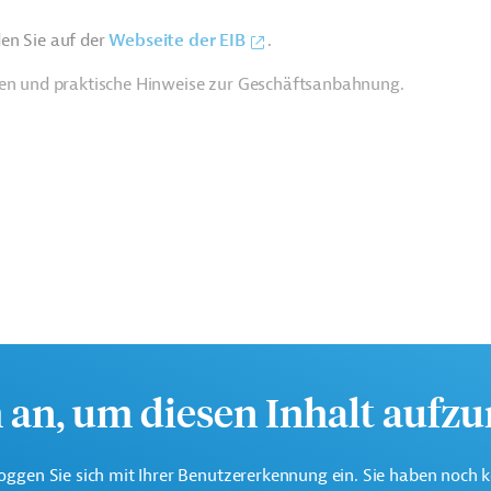
en Sie auf der
Webseite der EIB
.
ien und praktische Hinweise zur Geschäftsanbahnung.
h an, um diesen Inhalt aufz
tschaftlichen Interessen der EU durch Kreditvergabe an alle
oggen Sie sich mit Ihrer Benutzererkennung ein. Sie haben noch 
erstützt die Entwicklungs- und Kooperationspolitik der EU mit