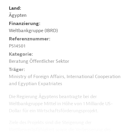
Land
Ägypten
Finanzierung
Weltbankgruppe (IBRD)
Referenznummer
P514501
Kategorie
Beratung Öffentlicher Sektor
Träger
Ministry of Foreign Affairs, International Cooperation
and Egyptian Expatriates
Die Regierung Ägyptens beantragte bei der
Weltbankgruppe Mittel in Höhe von 1 Milliarde US-
Dollar für ein Wirtschaftsförderungsprojekt.
Ziele des Projekts sind die Steigerung der
Wettbewerbsfähigkeit sowie die Verbesserung des