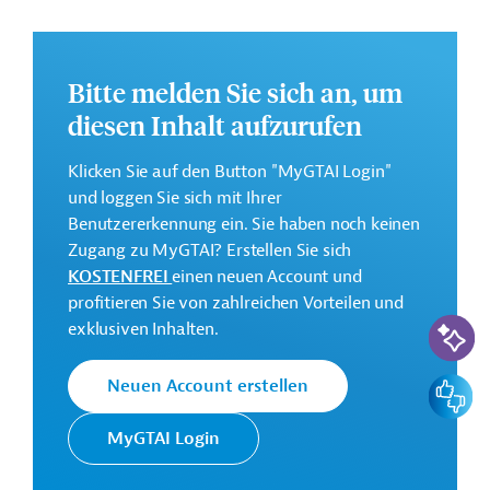
Geschäftsumfeld für eine stärkere Beteiligung des
Privatsektors. Des Weiteren ist die Stärkung der
makroökonomischen Widerstandsfähigkeit sowie die
Bitte melden Sie sich an, um
Förderung des grünen Wandels vorgesehen.
diesen Inhalt aufzurufen
Weitere Informationen zu dem Entwicklungsprojekt
finden Sie auf der
Webseite der Weltbankgruppe
Klicken Sie auf den Button "MyGTAI Login"
und im Originaldokument, das zum Download
und loggen Sie sich mit Ihrer
bereitsteht.
Benutzererkennung ein. Sie haben noch keinen
Zugang zu MyGTAI? Erstellen Sie sich
GTAI informiert über die
W
eltbankgruppe
:
KOSTENFREI
einen neuen Account und
Schwerpunkte, Regularien und praktische Hinweise zur
profitieren Sie von zahlreichen Vorteilen und
Geschäftsanbahnung.
KI-Suc
exklusiven Inhalten.
Gesamtkosten:
1 Milliarde US-Dollar
Feedbac
Neuen Account erstellen
Geberbeitrag:
1 Milliarde US-Dollar (Weltbankgruppe, Mittel;
MyGTAI Login
beantragt)