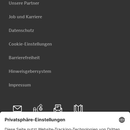
Unsere Partner
Originaldokument:
Job und Karriere
Download
Datenschutz
PRO202605071996414 (1)
(PDF; 219,6 KB)
Cookie-Einstellungen
Barrierefreiheit
Ägypten
Hinweisgebersystem
Wirtschafts-, Außenwirtschaftsförderung
Impressum
Privatisierungsconsulting, PPP, BOT
Umweltverträglichkeit
Luft-, Klimaschutz
Öffentliche Verwaltung und Regierung
Projekte
Folgen Sie uns auf