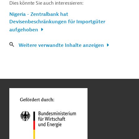
Dies könnte Sie auch interessieren:
Nigeria - Zentralbank hat
Devisenbeschränkungen für Importgüter
aufgehoben
Weitere verwandte Inhalte anzeigen
n
Kontakt
...
o