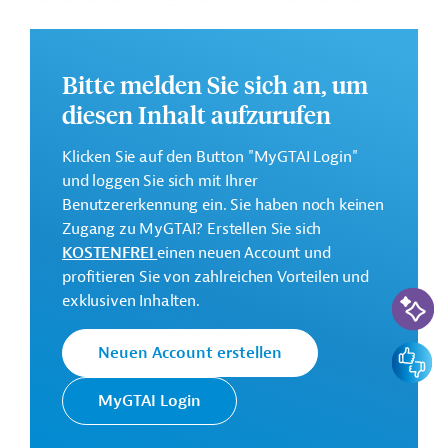
Ziel des Projekts ist es, die Leistungsfähigkeit des
Gesundheitssystems zu verbessern. Dazu sollen
Machbarkeitsstudien zum Ausbau der
Gesundheitsinfrastruktur und der Pharmaindustrie
Bitte melden Sie sich an, um
durchgeführt werden.
diesen Inhalt aufzurufen
Die Durchführung des Projekts ist geplant bis Juni 2028.
Klicken Sie auf den Button "MyGTAI Login"
Weitere Informationen zu dem Entwicklungsprojekt
und loggen Sie sich mit Ihrer
finden Sie auf der
Webseite der AfDB
und im
Benutzererkennung ein. Sie haben noch keinen
Originaldokument, das zum Download bereitsteht.
Zugang zu MyGTAI? Erstellen Sie sich
GTAI informiert über die
AfDB
: Schwerpunkte,
KOSTENFREI
einen neuen Account und
Regularien und praktische Hinweise zur
profitieren Sie von zahlreichen Vorteilen und
KI-Suc
Geschäftsanbahnung.
exklusiven Inhalten.
Gesamtkosten:
Feedbac
Neuen Account erstellen
0,76 Millionen US-Dollar
Geberbeitrag:
MyGTAI Login
0,64 Millionen US-Dollar (BAD, Zuschuss)