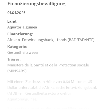
Finanzierungsbewilligung
01.04.2026
Land
Äquatorialguinea
Finanzierung
Afrikan. Entwicklungsbank, -fonds (BAD/FAD/NTF)
Kategorie
Gesundheitswesen
Träger
Ministère de la Santé et de la Protection sociale
(MINSABS)
Mit einem Zuschuss in Höhe von 0,64 Millionen US-
Dollar unterstützt die Afrikanische Entwicklungsbank
(AfDB) ein Gesundheitssektorprojekt in
Äquatorialguinea.