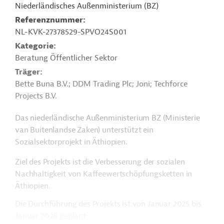
Niederländisches Außenministerium (BZ)
Referenznummer
NL-KVK-27378529-SPVO24S001
Kategorie
Beratung Öffentlicher Sektor
Träger
Bette Buna B.V.; DDM Trading Plc; Joni; Techforce
Projects B.V.
Das niederländische Außenministerium
BZ (Ministerie
van Buitenlandse Zaken)
unterstützt ein
Sozialsektorprojekt in Äthiopien.
Ziel des Projekts ist die Verbesserung der sozialen
Nachhaltigkeit von Kaffeewertschöpfungsketten in
Äthiopien.
Die Durchführung des Projekts ist von Januar 2025 bis
Januar 2028 geplant.