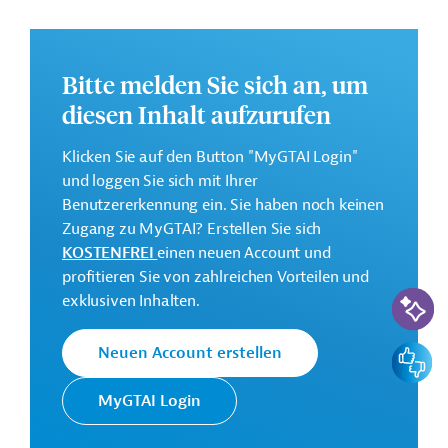
Weitere Informationen zu dem Entwicklungsprojekt
finden Sie auf der
Webseite des BZ
.
Bitte melden Sie sich an, um
GTAI informiert über das
BZ
: Schwerpunkte, Regularien
und praktische Hinweise zur Geschäftsanbahnung.
diesen Inhalt aufzurufen
Budget:
Klicken Sie auf den Button "MyGTAI Login"
0,5 Millionen Euro
und loggen Sie sich mit Ihrer
Benutzererkennung ein. Sie haben noch keinen
Kontaktadressen
Zugang zu MyGTAI? Erstellen Sie sich
KOSTENFREI
einen neuen Account und
profitieren Sie von zahlreichen Vorteilen und
KI-Suc
exklusiven Inhalten.
Das Außenministerium der
Feedbac
Neuen Account erstellen
Niederlande ist u.a. für die
internationale
MyGTAI Login
Außenministerium
Entwicklungszusammenarbeit
BZ (Ministerie
des Königreichs der Niederlande