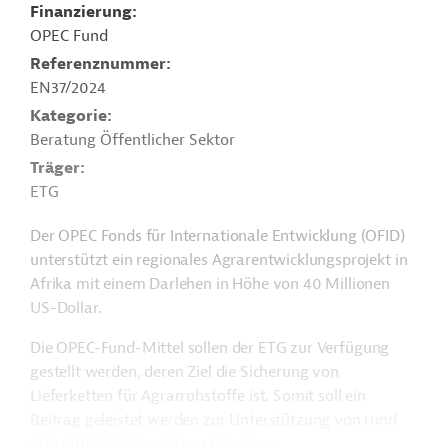
Finanzierung
OPEC Fund
Referenznummer
EN37/2024
Kategorie
Beratung Öffentlicher Sektor
Träger
ETG
Der OPEC Fonds für Internationale Entwicklung (OFID)
unterstützt ein regionales Agrarentwicklungsprojekt in
Afrika mit einem Darlehen in Höhe von 40 Millionen
US-Dollar.
Die OPEC-Fund-Mittel sollen der
ETG
zur Verfügung
gestellt werden, deren Ziel die Sicherung von
Lieferketten für Agrarrohstoffe ist. Somit soll ein
Beitrag geleistet werden zur Unterstützung von rund
600.000 kleinbäuerlichen Betrieben.