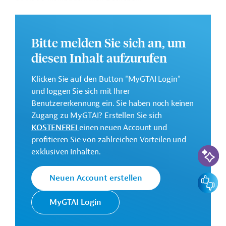
Weitere Informationen zu dem Entwicklungsprojekt
finden Sie auf der
Webseite des OFID.
Bitte melden Sie sich an, um
Gesamtkosten:
diesen Inhalt aufzurufen
394 Millionen US-Dollar
Geberbeitrag:
Klicken Sie auf den Button "MyGTAI Login"
40 Millionen US-Dollar (Darlehen)
und loggen Sie sich mit Ihrer
Benutzererkennung ein. Sie haben noch keinen
Zugang zu MyGTAI? Erstellen Sie sich
Kontaktadressen
KOSTENFREI
einen neuen Account und
profitieren Sie von zahlreichen Vorteilen und
KI-Suc
exklusiven Inhalten.
Der OPEC Fonds für Internationale
Feedbac
Neuen Account erstellen
Entwicklung wurde von den
OPEC Fonds
Mitgliedstaaten der Organisation
MyGTAI Login
erdölexportierender Länder zur
Finanzierung von Entwicklungshilfe