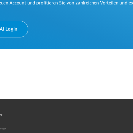
euen Account und profitieren Sie von zahlreichen Vorteilen und e
I Login
ach
ben
er
ere