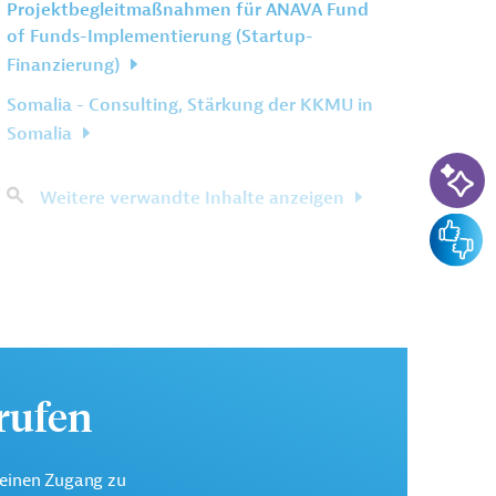
Projektbegleitmaßnahmen für ANAVA Fund
of Funds-Implementierung (Startup-
Finanzierung)
Somalia - Consulting, Stärkung der KKMU in
Somalia
KI-Su
Weitere verwandte Inhalte anzeigen
Feedba
urufen
keinen Zugang zu