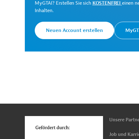
MyGTAI? Erstellen Sie sich
KOSTENFREI
einen n
Inhalten.
Neuen Account erstellen
MyGTA
n
Funktionen
o
Unsere Partn
Job und Karri