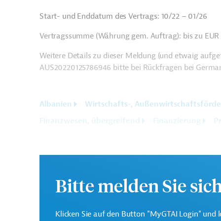
Start- und Enddatum des Vertrags: 10/22 – 01/26
Vertragssumme (Währung gem. Auftrag): bis zu EUR
Weitere Details zu dieser Meldung (und etwaig aufgef
AUS20220125786946 bitte bei Rückfragen bei German
Albanien
Wirtschafts-, Außenwirtschaftsförd
Finanzwesen, übergreifend
Finanzierung
P
Bitte melden Sie sic
Klicken Sie auf den Button "MyGTAI Login" und l