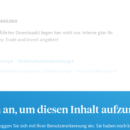
 400.000
ührten Downloads) liegen hier nicht vor. Interne gtai-Nr.
y Trade and Invest angeben!
erung
Unternehmensberatung
rojektmanagement, Evaluierung
Ausschreibungen
h an, um diesen Inhalt aufz
oggen Sie sich mit Ihrer Benutzererkennung ein. Sie haben noch 