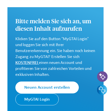
den Übergang zu einer CO2-neutralen und nachhaltigen
Kreislaufwirtschaft in der WB6-Region zu stärken.
Das Entwicklungsprojekt soll im Jahr 2025 beginnen.
Bitte melden Sie sich an, um
Weitere Informationen liegen derzeit nicht vor.
diesen Inhalt aufzurufen
GTAI informiert über die
GIZ
: Schwerpunkte, Regularien
und praktische Hinweise zur Geschäftsanbahnung.
Klicken Sie auf den Button "MyGTAI Login"
und loggen Sie sich mit Ihrer
Geberbeitrag:
Benutzererkennung ein. Sie haben noch keinen
2 Millionen Euro (vorgesehen)
Zugang zu MyGTAI? Erstellen Sie sich
KOSTENFREI
einen neuen Account und
Kontaktadressen
profitieren Sie von zahlreichen Vorteilen und
KI-Suc
exklusiven Inhalten.
Feedbac
Neuen Account erstellen
Die GIZ setzt im Auftrag der
MyGTAI Login
Deutsche
Bundesregierung Projekte der
Gesellschaft für
Technischen Zusammenarbeit (TZ)