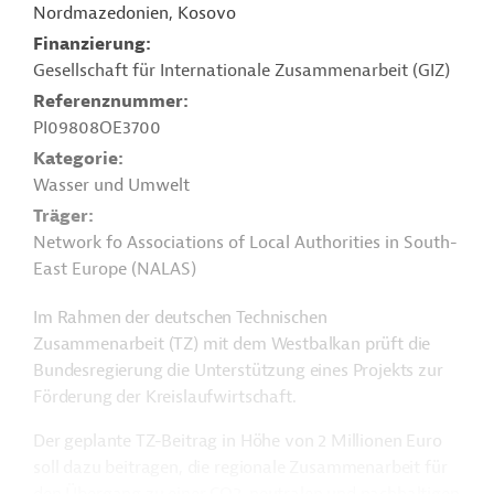
Nordmazedonien, Kosovo
Finanzierung
Gesellschaft für Internationale Zusammenarbeit (GIZ)
Referenznummer
PI09808OE3700
Kategorie
Wasser und Umwelt
Träger
Network fo Associations of Local Authorities in South-
East Europe (NALAS)
Im Rahmen der deutschen Technischen
Zusammenarbeit (TZ) mit dem Westbalkan prüft die
Bundesregierung die Unterstützung eines Projekts zur
Förderung der Kreislaufwirtschaft.
Der geplante TZ-Beitrag in Höhe von 2 Millionen Euro
soll dazu beitragen, die regionale Zusammenarbeit für