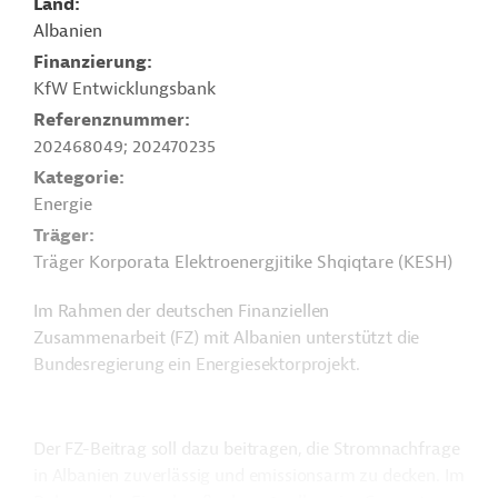
Land
Albanien
Finanzierung
KfW Entwicklungsbank
Referenznummer
202468049; 202470235
Kategorie
Energie
Träger
Träger Korporata Elektroenergjitike Shqiqtare (KESH)
Im Rahmen der deutschen Finanziellen
Zusammenarbeit (FZ) mit Albanien unterstützt die
Bundesregierung ein Energiesektorprojekt.
Der FZ-Beitrag soll dazu beitragen, die Stromnachfrage
in Albanien zuverlässig und emissionsarm zu decken. Im