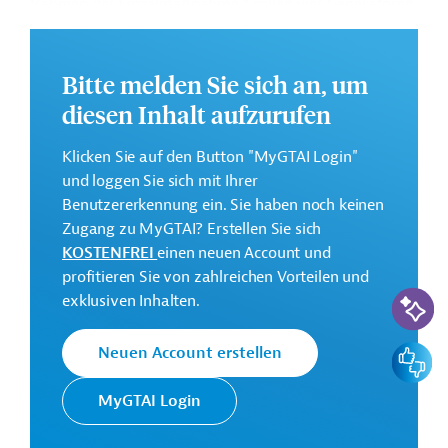
Rahmen der Einzelmaßnahme 1 sollen vier Generatoren
und zwei Turbinenlaufräder des Wasserkraftwerks
Fierza instandgesetzt sowie die Kapazität des Werks
von 500 auf 550 MW gesteigert werden.
Bitte melden Sie sich an, um
diesen Inhalt aufzurufen
GTAI informiert über die
KfW
: Schwerpunkte,
Regularien und praktische Hinweise zur
Klicken Sie auf den Button "MyGTAI Login"
Geschäftsanbahnung.
und loggen Sie sich mit Ihrer
Benutzererkennung ein. Sie haben noch keinen
Kontaktadressen
Zugang zu MyGTAI? Erstellen Sie sich
KOSTENFREI
einen neuen Account und
profitieren Sie von zahlreichen Vorteilen und
KI-Suc
exklusiven Inhalten.
Die KfW Entwicklungsbank
Feedbac
Neuen Account erstellen
setzt die Finanzielle
Zusammenarbeit (FZ)
MyGTAI Login
Deutschlands im Auftrag der
Bundesregierung um. Ziele der