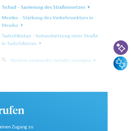
Tschad - Sanierung des Straßennetzes
Mexiko - Stärkung des Verkehrssektors in
Mexiko
Tadschikistan - Instandsetzung einer Straße
KI-Su
in Tadschikistan
Feedba
Weitere verwandte Inhalte anzeigen
urufen
keinen Zugang zu