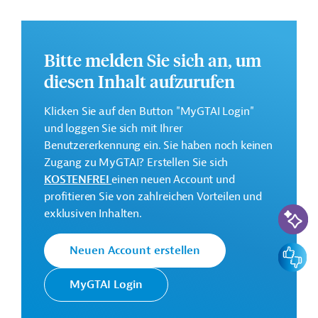
Weitere Informationen zu dem geplanten Projekt finden
Sie auf der
Webseite der EIB.
Bitte melden Sie sich an, um
GTAI informiert über die
EIB
: Schwerpunkte, Regularien
und praktische Hinweise zur Geschäftsanbahnung.
diesen Inhalt aufzurufen
Gesamtkosten:
Klicken Sie auf den Button "MyGTAI Login"
100 Millionen Euro (voraussichtlich)
und loggen Sie sich mit Ihrer
Geberbeitrag:
Benutzererkennung ein. Sie haben noch keinen
50 Millionen Euro (voraussichtlich; Darlehen)
Zugang zu MyGTAI? Erstellen Sie sich
KOSTENFREI
einen neuen Account und
profitieren Sie von zahlreichen Vorteilen und
Kontaktadressen
KI-Suc
exklusiven Inhalten.
Feedbac
Neuen Account erstellen
MyGTAI Login
Die EIB vertritt die
wirtschaftlichen Interessen der