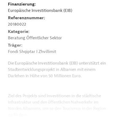
Finanzierung
Europäische Investitionsbank (EIB)
Referenznummer
20180022
Kategorie
Beratung Öffentlicher Sektor
Träger
Fondi Shqiptar I Zhvillimit
Die Europäische Investitionsbank (EIB) unterstützt ein
Stadtentwicklungsprojekt in Albanien mit einem
Darlehen in Höhe von 50 Millionen Euro.
Ziel des Projekts sind Investitionen in die städtische
Infrastruktur und den öffentlichen Nahverkehr im
Norden Albaniens, um so den Tourismus in der Region
zu fördern.