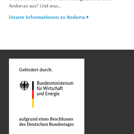
Andorras aus? Und was...
Unsere Informationen zu Andorra
n
Kontakt
...
o