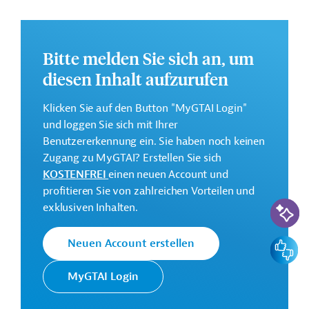
gesteigerten Wettbewerbsfähigkeit der produktiven
Sektoren in der Provinz Entre Ríos beitragen.
Weitere Informationen zu dem Entwicklungsprojekt
Bitte melden Sie sich an, um
finden Sie auf der
Webseite der IDB
.
diesen Inhalt aufzurufen
GTAI informiert über die
IDB
: Schwerpunkte, Regularien
Klicken Sie auf den Button "MyGTAI Login"
und praktische Hinweise zur Geschäftsanbahnung.
und loggen Sie sich mit Ihrer
Geberbeitrag:
Benutzererkennung ein. Sie haben noch keinen
280 Millionen US-Dollar (Darlehen)
Zugang zu MyGTAI? Erstellen Sie sich
KOSTENFREI
einen neuen Account und
Kontaktadresse
profitieren Sie von zahlreichen Vorteilen und
KI-Suc
exklusiven Inhalten.
Feedbac
Neuen Account erstellen
Die IDB ist die wichtigste
MyGTAI Login
multilaterale
Interamerikanische
Finanzierungsinstitution für