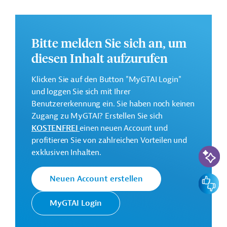
eines Programms zum Ausbau des nationalen
Glasfasernetzes sowie eines Programms zur Stärkung
der Wettbewerbsfähigkeit mittels Digitalisierung.
Bitte melden Sie sich an, um
Weitere Informationen zu dem geplanten
diesen Inhalt aufzurufen
Entwicklungsprojekt finden Sie auf der
Webseite der
IDB
.
Klicken Sie auf den Button "MyGTAI Login"
und loggen Sie sich mit Ihrer
Gesamtkosten:
Benutzererkennung ein. Sie haben noch keinen
0,6 Millionen US-Dollar
Zugang zu MyGTAI? Erstellen Sie sich
Geberbeitrag:
KOSTENFREI
einen neuen Account und
0,6 Millionen US-Dollar (Zuschuss)
profitieren Sie von zahlreichen Vorteilen und
KI-Suc
exklusiven Inhalten.
Kontaktadresse
Feedbac
Neuen Account erstellen
MyGTAI Login
Die IDB ist die wichtigste
multilaterale