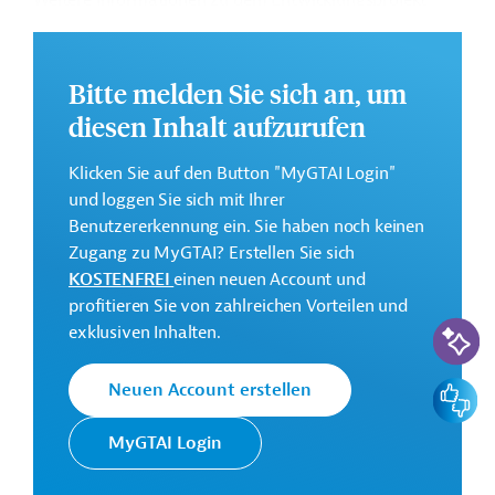
Weitere Informationen zu dem Entwicklungsprojekt
finden Sie auf der
Webseite der Weltbankgruppe
und im Originaldokument, das zum Download
bereitsteht.
Bitte melden Sie sich an, um
GTAI informiert über die
W
eltbankgruppe
:
diesen Inhalt aufzurufen
Schwerpunkte, Regularien und praktische Hinweise zur
Geschäftsanbahnung.
Klicken Sie auf den Button "MyGTAI Login"
und loggen Sie sich mit Ihrer
Gesamtkosten:
Benutzererkennung ein. Sie haben noch keinen
1,47 Milliarden US-Dollar
Zugang zu MyGTAI? Erstellen Sie sich
Geberbeitrag:
KOSTENFREI
einen neuen Account und
300 Millionen US-Dollar (IBRD; Darlehen)
profitieren Sie von zahlreichen Vorteilen und
KI-Suc
exklusiven Inhalten.
Kontaktadressen
Feedbac
Neuen Account erstellen
MyGTAI Login