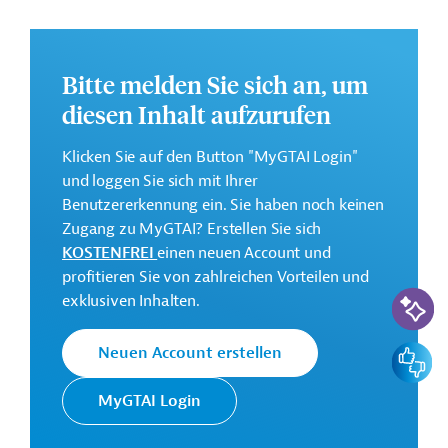
Entwicklungsprojekt finden Sie auf der
Webseite der
IDB
.
GTAI informiert über die
IDB
: Schwerpunkte, Regularien
Bitte melden Sie sich an, um
und praktische Hinweise zur Geschäftsanbahnung.
diesen Inhalt aufzurufen
Gesamtkosten:
Klicken Sie auf den Button "MyGTAI Login"
600 Millionen US-Dollar
und loggen Sie sich mit Ihrer
Geberbeitrag:
Benutzererkennung ein. Sie haben noch keinen
600 Millionen US-Dollar (Darlehen; beantragt)
Zugang zu MyGTAI? Erstellen Sie sich
KOSTENFREI
einen neuen Account und
Kontaktadresse
profitieren Sie von zahlreichen Vorteilen und
KI-Suc
exklusiven Inhalten.
Feedbac
Neuen Account erstellen
Die IDB ist die wichtigste
MyGTAI Login
multilaterale
Interamerikanische
Finanzierungsinstitution für