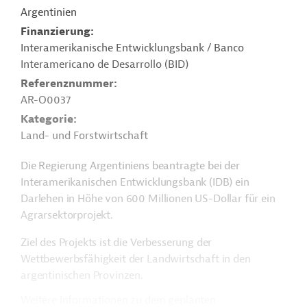
Argentinien
Finanzierung
Interamerikanische Entwicklungsbank / Banco
Interamericano de Desarrollo (BID)
Referenznummer
AR-O0037
Kategorie
Land- und Forstwirtschaft
Die Regierung Argentiniens beantragte bei der
Interamerikanischen Entwicklungsbank (IDB) ein
Darlehen in Höhe von 600 Millionen US-Dollar für ein
Agrarsektorprojekt.
Ziel des Projekts ist die Verbesserung der
Wettbewerbsfähigkeit der Landwirtschaft in den
argentinischen Provinzen.
Weitere Informationen zu dem geplanten