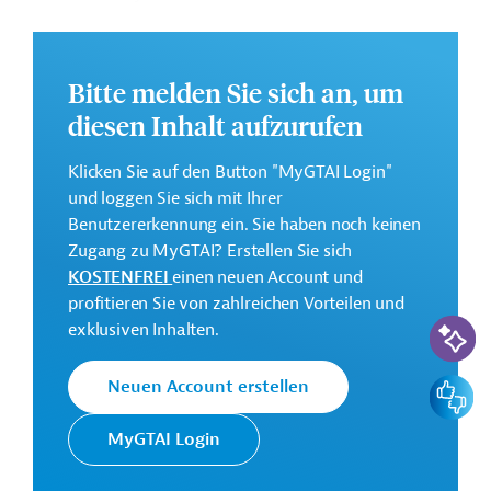
Die Durchführung des Projekts ist bis Dezember 2026
geplant.
Bitte melden Sie sich an, um
Weitere Informationen zu dem Entwicklungsprojekt
diesen Inhalt aufzurufen
finden Sie auf der
Webseite der Weltbankgruppe
und im Originaldokument, das zum Download
Klicken Sie auf den Button "MyGTAI Login"
bereitsteht.
und loggen Sie sich mit Ihrer
Gesamtkosten:
Benutzererkennung ein. Sie haben noch keinen
1,7 Milliarden US-Dollar
Zugang zu MyGTAI? Erstellen Sie sich
KOSTENFREI
einen neuen Account und
Geberbeitrag:
profitieren Sie von zahlreichen Vorteilen und
300 Millionen US-Dollar (Darlehen)
KI-Suc
exklusiven Inhalten.
Kontaktadressen
Feedbac
Neuen Account erstellen
MyGTAI Login