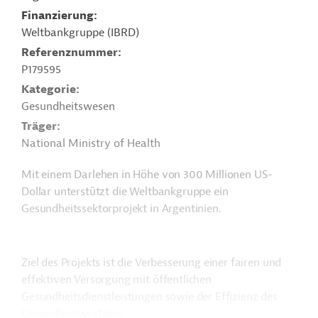
Finanzierung
Weltbankgruppe (IBRD)
Referenznummer
P179595
Kategorie
Gesundheitswesen
Träger
National Ministry of Health
Mit einem Darlehen in Höhe von 300 Millionen US-
Dollar unterstützt die Weltbankgruppe ein
Gesundheitssektorprojekt in Argentinien.
Ziel des Projekts ist die Verbesserung einer fairen und
effektiven Versorgung mit öffentlichen
Gesundheitsdienstleistungen sowie der Effizienz des
Gesundheitssystems.