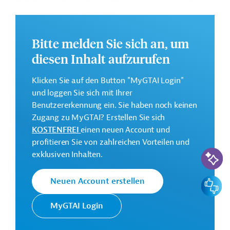
Weitere Informationen zu dem Entwicklungsprojekt
finden Sie auf der
Webseite der IDB
.
GTAI informiert über die
IDB
: Schwerpunkte, Regularien
Bitte melden Sie sich an, um
und praktische Hinweise zur Geschäftsanbahnung.
diesen Inhalt aufzurufen
Geberbeitrag:
85 Millionen US-Dollar (Darlehen)
Klicken Sie auf den Button "MyGTAI Login"
und loggen Sie sich mit Ihrer
Kontaktadresse
Benutzererkennung ein. Sie haben noch keinen
Zugang zu MyGTAI? Erstellen Sie sich
KOSTENFREI
einen neuen Account und
profitieren Sie von zahlreichen Vorteilen und
KI-Suc
exklusiven Inhalten.
Die IDB ist die wichtigste
multilaterale
Feedbac
Neuen Account erstellen
Interamerikanische
Finanzierungsinstitution für
Entwicklungsbank
Entwicklungsprojekte in der
MyGTAI Login
(IDB)
Region Lateinamerika und
Karibik.