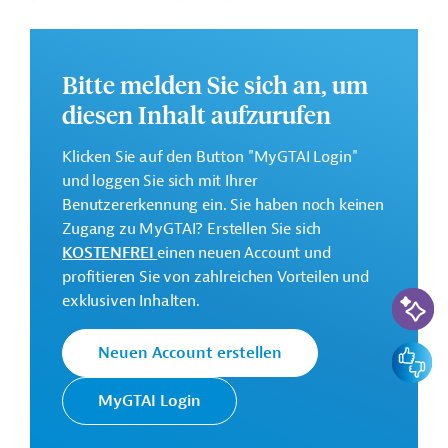
Entwicklungsprojekt finden Sie auf der
Webseite der
IDB
.
GTAI informiert über die
IDB
: Schwerpunkte, Regularien
Bitte melden Sie sich an, um
und praktische Hinweise zur Geschäftsanbahnung.
diesen Inhalt aufzurufen
Gesamtkosten:
60 Millionen US-Dollar
Klicken Sie auf den Button "MyGTAI Login"
und loggen Sie sich mit Ihrer
Geberbeitrag:
Benutzererkennung ein. Sie haben noch keinen
60 Millionen US-Dollar (Darlehen; beantragt)
Zugang zu MyGTAI? Erstellen Sie sich
KOSTENFREI
einen neuen Account und
Kontaktadresse
profitieren Sie von zahlreichen Vorteilen und
KI-Suc
exklusiven Inhalten.
Feedbac
Neuen Account erstellen
Die IDB ist die wichtigste
MyGTAI Login
multilaterale
Interamerikanische
Finanzierungsinstitution für
Entwicklungsbank