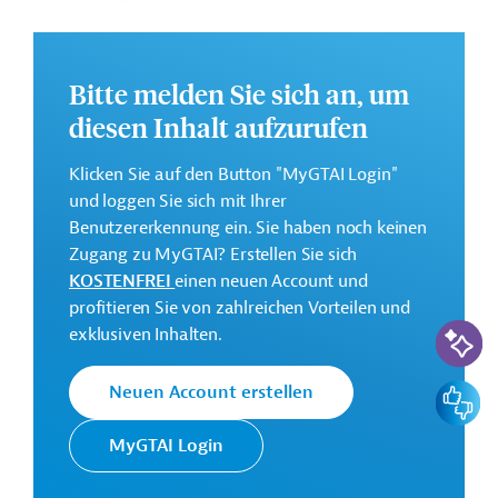
IDB
.
GTAI informiert über die
IDB
: Schwerpunkte, Regularien
und praktische Hinweise zur Geschäftsanbahnung.
Bitte melden Sie sich an, um
diesen Inhalt aufzurufen
Geberbeitrag:
178 Millionen US-Dollar (Darlehen; beantragt)
Klicken Sie auf den Button "MyGTAI Login"
und loggen Sie sich mit Ihrer
Kontaktadresse
Benutzererkennung ein. Sie haben noch keinen
Zugang zu MyGTAI? Erstellen Sie sich
KOSTENFREI
einen neuen Account und
profitieren Sie von zahlreichen Vorteilen und
KI-Suc
exklusiven Inhalten.
Die IDB ist die wichtigste
multilaterale
Interamerikanische
Feedbac
Neuen Account erstellen
Finanzierungsinstitution für
Entwicklungsbank
Entwicklungsprojekte in der
(IDB)
MyGTAI Login
Region Lateinamerika und
Karibik.