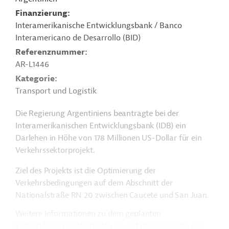
Finanzierung
Interamerikanische Entwicklungsbank / Banco
Interamericano de Desarrollo (BID)
Referenznummer
AR-L1446
Kategorie
Transport und Logistik
Die Regierung Argentiniens beantragte bei der
Interamerikanischen Entwicklungsbank (IDB) ein
Darlehen in Höhe von 178 Millionen US-Dollar für ein
Verkehrssektorprojekt.
Ziel des Projekts ist die Optimierung der
Verkehrsbedingungen auf dem Abschnitt der
Nationalstraße RN 20 zwischen Caucete und San Juan.
Weitere Informationen zu dem geplanten
Entwicklungsprojekt finden Sie auf der
Webseite der