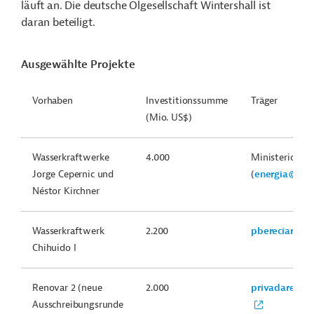
läuft an. Die deutsche Ölgesellschaft Wintershall ist
daran beteiligt.
Ausgewählte Projekte
Vorhaben
Investitionssumme
Träger
(Mio. US$)
Wasserkraftwerke
4.000
Ministerio de 
Jorge Cepernic und
(
energia@minp
Néstor Kirchner
Wasserkraftwerk
2.200
pbereciartua@
Chihuido I
Renovar 2 (neue
2.000
privadarenov
Ausschreibungsrunde