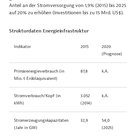
Anteil an der Stromversorgung von 1,9% (2015) bis 2025
auf 20% zu erhöhen (Investitionen bis zu 15 Mrd. US$).
Strukturdaten Energieinfrastruktur
Indikator
2015
2020
(Prognose)
Primärenergieverbrauch (in
87,8
k.A.
Mio. t Erdöläquivalent)
Stromverbrauch/Kopf (in
3.052
k.A.
kWh)
(2014)
Stromerzeugungskapazitäten
32,9
54,0
(Jahr in GW)
(2025)