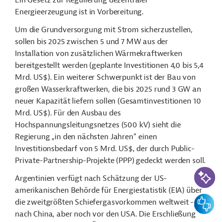
Ein Gesetz zur Regulierung dezentraler
Energieerzeugung ist in Vorbereitung.
Um die Grundversorgung mit Strom sicherzustellen,
sollen bis 2025 zwischen 5 und 7 MW aus der
Installation von zusätzlichen Wärmekraftwerken
bereitgestellt werden (geplante Investitionen 4,0 bis 5,4
Mrd. US$). Ein weiterer Schwerpunkt ist der Bau von
großen Wasserkraftwerken, die bis 2025 rund 3 GW an
neuer Kapazität liefern sollen (Gesamtinvestitionen 10
Mrd. US$). Für den Ausbau des
Hochspannungsleitungsnetzes (500 kV) sieht die
Regierung „in den nächsten Jahren“ einen
Investitionsbedarf von 5 Mrd. US$, der durch Public-
Private-Partnership-Projekte (PPP) gedeckt werden soll.
KI-Suc
Argentinien verfügt nach Schätzung der US-
amerikanischen Behörde für Energiestatistik (EIA) über
Feedbac
die zweitgrößten Schiefergasvorkommen weltweit -
nach China, aber noch vor den USA. Die Erschließung