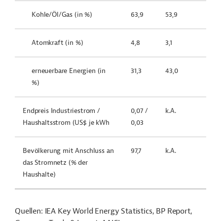
Kohle/Öl/Gas (in %)
63,9
53,9
Atomkraft (in %)
4,8
3,1
erneuerbare Energien (in
31,3
43,0
%)
Endpreis Industriestrom /
0,07 /
k.A.
Haushaltsstrom (US$ je kWh
0,03
Bevölkerung mit Anschluss an
97,7
k.A.
das Stromnetz (% der
Haushalte)
Quellen: IEA Key World Energy Statistics, BP Report,