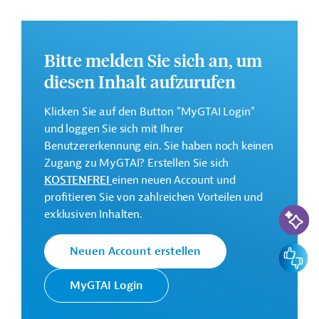
dieser abgelegenen Region sonst nicht zur Verfügung
stehen.
Weitere Informationen zu dem geplanten Projekt finden
Bitte melden Sie sich an, um
Sie auf der
Webseite der EIB
.
diesen Inhalt aufzurufen
Gesamtkosten:
23 Millionen Euro (voraussichtlich)
Klicken Sie auf den Button "MyGTAI Login"
und loggen Sie sich mit Ihrer
Geberbeitrag:
Benutzererkennung ein. Sie haben noch keinen
10 Millionen Euro (voraussichtlich; Darlehen)
Zugang zu MyGTAI? Erstellen Sie sich
KOSTENFREI
einen neuen Account und
Kontaktadressen
profitieren Sie von zahlreichen Vorteilen und
KI-Suc
exklusiven Inhalten.
Feedbac
Neuen Account erstellen
Die EIB vertritt die
MyGTAI Login
wirtschaftlichen Interessen der
Europäische
EU durch Kreditvergabe an alle