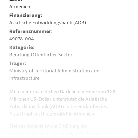
Armenien
Finanzierung
Asiatische Entwicklungsbank (ADB)
Referenznummer
49078-004
Kategorie
Beratung Öffentlicher Sektor
Träger
Ministry of Territorial Administration and
Infrastructure
Mit einem zusätzlichen Darlehen in Höhe von 72,3
Millionen US-Dollar unterstützt die Asiatische
Entwicklungsbank (ADB) ein bereits laufendes
Katastrophenschutzprojekt in Armenien.
Ziel des Projekts ist die Erhöhung der
Erdbebensicherheit von Schulgebäuden und die