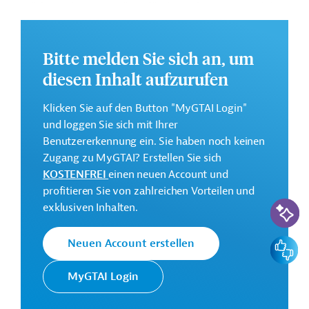
Stärkung der Kapazitäten für die Vorbereitung und die
Reaktion auf Erdbebenkatastrophen in Armenien.
Weitere Informationen zu dem geplanten
Bitte melden Sie sich an, um
Entwicklungsprojekt finden Sie auf der
Webseite der
diesen Inhalt aufzurufen
ADB.
GTAI informiert über die
ADB
: Schwerpunkte,
Klicken Sie auf den Button "MyGTAI Login"
Regularien und praktische Hinweise zur
und loggen Sie sich mit Ihrer
Geschäftsanbahnung.
Benutzererkennung ein. Sie haben noch keinen
Zugang zu MyGTAI? Erstellen Sie sich
Gesamtkosten:
KOSTENFREI
einen neuen Account und
85,7 Millionen US-Dollar
profitieren Sie von zahlreichen Vorteilen und
KI-Suc
Geberbeitrag:
exklusiven Inhalten.
72,3 Millionen US-Dollar (Darlehen)
Feedbac
Neuen Account erstellen
Kontaktadressen
MyGTAI Login