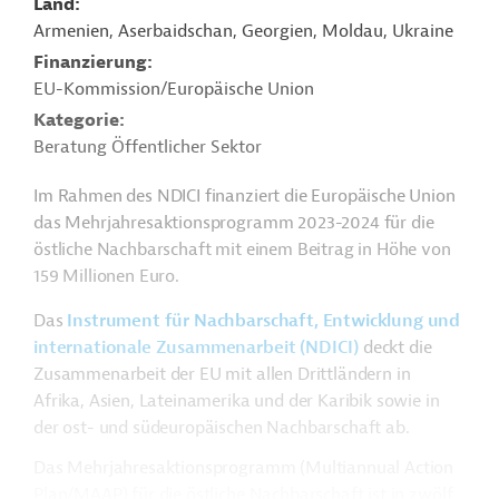
Land
Armenien, Aserbaidschan, Georgien, Moldau, Ukraine
Finanzierung
EU-Kommission/Europäische Union
Kategorie
Beratung Öffentlicher Sektor
Im Rahmen des NDICI finanziert die Europäische Union
das Mehrjahresaktionsprogramm 2023-2024 für die
östliche Nachbarschaft mit einem Beitrag in Höhe von
159 Millionen Euro.
Das
Instrument für Nachbarschaft, Entwicklung und
internationale Zusammenarbeit (NDICI)
deckt die
Zusammenarbeit der EU mit allen Drittländern in
Afrika, Asien, Lateinamerika und der Karibik sowie in
der ost- und südeuropäischen Nachbarschaft ab.
Das Mehrjahresaktionsprogramm (Multiannual Action
Plan/MAAP) für die östliche Nachbarschaft ist in zwölf