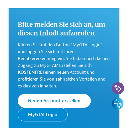
Schwerpunktbereiche unterteilt und soll folgende Ziele
erreichen:
Bitte melden Sie sich an, um
Annex 1: Fazilität der östlichen Partnerschaft für die
Zivilgesellschaft zur Förderung von
diesen Inhalt aufzurufen
widerstandsfähigen und integrativen
Gesellschaften;
Klicken Sie auf den Button "MyGTAI Login"
Annex 2: Verbesserung der Cybersicherheit;
und loggen Sie sich mit Ihrer
Annex 3: Globale Mittelzuweisung Ost 2023-2024;
Benutzererkennung ein. Sie haben noch keinen
Zugang zu MyGTAI? Erstellen Sie sich
Annex 4: EU4Culture;
KOSTENFREI
einen neuen Account und
Annex 5: Unterstützung der Bildungs- und
profitieren Sie von zahlreichen Vorteilen und
Ausbildungsreformen;
KI-Suc
exklusiven Inhalten.
Annex 6: EU4Gender Equality Phase II;
Annex 7: Förderung von Innovationen in der
Feedbac
Neuen Account erstellen
östlichen Nachbarschaft - EU4Innovation East;
Annex 8: Bekämpfung von Korruption und
MyGTAI Login
organisierter Kriminalität;
Annex 9: Verkehrsgemeinschaft von Georgien,