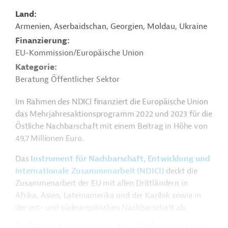
Land
Armenien, Aserbaidschan, Georgien, Moldau, Ukraine
Finanzierung
EU-Kommission/Europäische Union
Kategorie
Beratung Öffentlicher Sektor
Im Rahmen des NDICI finanziert die Europäische Union
das Mehrjahresaktionsprogramm 2022 und 2023 für die
Östliche Nachbarschaft mit einem Beitrag in Höhe von
49,7 Millionen Euro.
Das
Instrument für Nachbarschaft, Entwicklung und
internationale Zusammenarbeit (NDICI)
deckt die
Zusammenarbeit der EU mit allen Drittländern in
Afrika, Asien, Lateinamerika und der Karibik sowie in
der ost- und südeuropäischen Nachbarschaft ab.
Das Mehrjahresaktionsprogramm (Multiannual Action