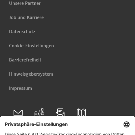
Unsere Partner
PRO20221107917972 (1)
Job und Karriere
(PDF; 148,9 KB)
PRO20221107917972 - Annex 1
Datenschutz
(PDF; 578,0 KB)
Cookie-Einstellungen
PRO20221107917972 - Annex 2
(PDF; 611,8 KB)
Barrierefreiheit
PRO20221107917972 - Annex 3
Hinweisgebersystem
(PDF; 453,2 KB)
PRO20221107917972 - Annex 4
Impressum
(PDF; 922,0 KB)
PRO20221107917972 - Annex 5
(PDF; 548,6 KB)
Folgen Sie uns auf