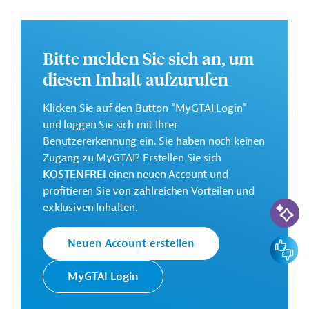
Plan/MAAP) für die Östliche Nachbarschaft ist in fünf
Schwerpunktbereiche unterteilt und soll folgende Ziele
erreichen:
Bitte melden Sie sich an, um
Annex 1: Unterstützung von Dekarbonisierung,
diesen Inhalt aufzurufen
Klimaresilienz und Energiesicherheit;
Annex 2: Verbesserung der Sicherheit im
Klicken Sie auf den Button "MyGTAI Login"
Straßenverkehr;
und loggen Sie sich mit Ihrer
Annex 3: Förderung der "EU4Business Facility" durch
Benutzererkennung ein. Sie haben noch keinen
Investitionen in die östliche Nachbarschaft;
Zugang zu MyGTAI? Erstellen Sie sich
KOSTENFREI
einen neuen Account und
Annex 4: Förderung der "EU4Digital"
profitieren Sie von zahlreichen Vorteilen und
durch Investitionen in die Breitbandkonnektivität;
KI-Suc
exklusiven Inhalten.
Annex 5: Stärkung der Rechtsstaatlichkeit und
verantwortungsvolle Regierungsführung.
Feedbac
Neuen Account erstellen
Weitere Informationen über das
Jahresaktionsprogramm finden Sie in den
MyGTAI Login
Originaldokumenten, die zum Download bereitstehen.