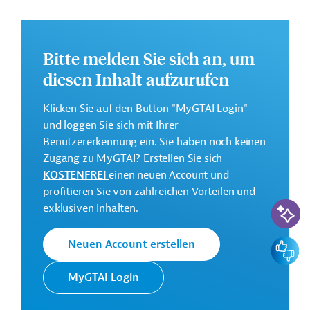
Unternehmen (KKMU).
Die armenische Stromerzeugung ist von fossilen
Energieträgern geprägt und somit stark von
Bitte melden Sie sich an, um
Primärenergielieferungen aus dem Ausland (vor allem
diesen Inhalt aufzurufen
Erdöl und Erdgas aus Russland und dem Iran) abhängig.
Erneuerbare Energien und Energieeffizienzmaßnahmen
Klicken Sie auf den Button "MyGTAI Login"
stehen im Fokus der Strategien der armenischen
und loggen Sie sich mit Ihrer
Regierung für eine unabhängigere und
Benutzererkennung ein. Sie haben noch keinen
klimafreundlichere Energieversorgung des Landes.
Zugang zu MyGTAI? Erstellen Sie sich
Durch die Bereitstellung von Refinanzierungsmitteln
KOSTENFREI
einen neuen Account und
wird ein Beitrag zum Ausbau von Erneuerbaren
profitieren Sie von zahlreichen Vorteilen und
KI-Suc
Energien und Energieeffizienzmaßnahmen in Armenien
exklusiven Inhalten.
geleistet: Mit den FZ-Mitteln werden
Refinanzierungsmittel an armenische Banken
Feedbac
Neuen Account erstellen
bereitgestellt, die Kredite für privatwirtschaftliche
Investitionen zur Förderung Erneuerbarer Energien und
MyGTAI Login
von Energieeffizienzmaßnahmen in armenischen
Kleinst-, kleinen und mittleren Unternehmen (KKMU)