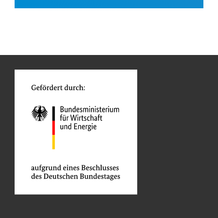
und private Haushalte auslegen.
Das Entwicklungsprojekt soll voraussichtlich im Juni
2026 beginnen.
n
Funktionen
GTAI informiert über die
KfW
: Schwerpunkte,
o
Regularien und praktische Hinweise zur
Geschäftsanbahnung.
Gesamtkosten:
3 Millionen Euro (vorgesehen)
Kontaktadresse
Die KfW Entwicklungsbank
setzt die Finanzielle
Zusammenarbeit (FZ)