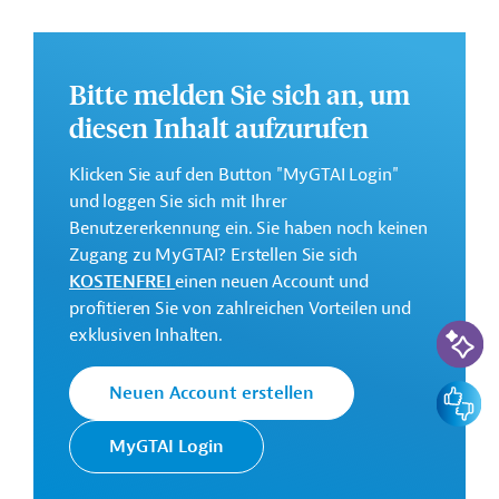
Das Entwicklungsprojekt soll von Oktober 2024 bis
Dezember 2028 durchgeführt werden.
Bitte melden Sie sich an, um
GTAI informiert über die
KfW
: Schwerpunkte,
Regularien und praktische Hinweise zur
diesen Inhalt aufzurufen
Geschäftsanbahnung.
Klicken Sie auf den Button "MyGTAI Login"
und loggen Sie sich mit Ihrer
Kontaktadressen
Benutzererkennung ein. Sie haben noch keinen
Zugang zu MyGTAI? Erstellen Sie sich
KOSTENFREI
einen neuen Account und
profitieren Sie von zahlreichen Vorteilen und
KI-Suc
exklusiven Inhalten.
Die KfW Entwicklungsbank
setzt die Finanzielle
Zusammenarbeit (FZ)
Feedbac
Neuen Account erstellen
Deutschlands im Auftrag der
Bundesregierung um. Ziele der
MyGTAI Login
KfW
Bank sind die
Entwicklungsbank
Mittelstandsförderung, die