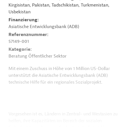
Kirgisistan, Pakistan, Tadschikistan, Turkmenistan,
Usbekistan
Finanzierung
Asiatische Entwicklungsbank (ADB)
Referenznummer
57149-001
Kategorie
Beratung Öffentlicher Sektor
Mit einem Zuschuss in Höhe von 1 Million US-Dollar
unterstützt die Asiatische Entwicklungsbank (ADB)
technische Hilfe für ein regionales Sozialprojekt.
Vorgesehen ist es, Ländern in Zentral- und Westasien zu
helfen, ihre Kapazitäten im Bereich der sozialen