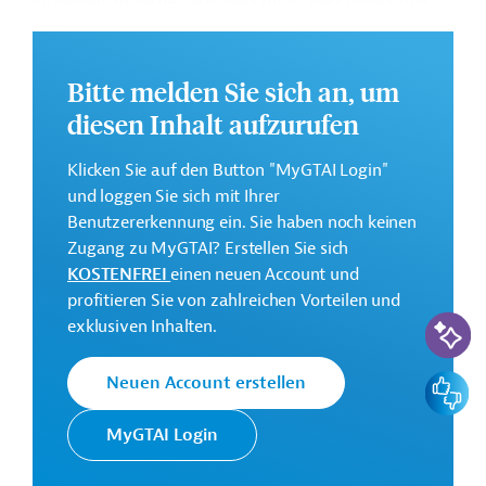
Sicherheit zu verbessern. Geplant ist die Entwicklung
eines länderspezifischen Plans für den
Kapazitätsaufbau, die Durchführung entsprechender
Aktivitäten sowie die Verbreitung von
Bitte melden Sie sich an, um
Wissensprodukten, die durch Aktivitäten und Studien
diesen Inhalt aufzurufen
zum Kapazitätsaufbau entwickelt wurden.
Klicken Sie auf den Button "MyGTAI Login"
Weitere Informationen zu dem Entwicklungsprojekt
und loggen Sie sich mit Ihrer
finden Sie auf der
Webseite der ADB
.
Benutzererkennung ein. Sie haben noch keinen
GTAI informiert über die
ADB
: Schwerpunkte,
Zugang zu MyGTAI? Erstellen Sie sich
Regularien und praktische Hinweise zur
KOSTENFREI
einen neuen Account und
Geschäftsanbahnung.
profitieren Sie von zahlreichen Vorteilen und
KI-Suc
exklusiven Inhalten.
Gesamtkosten:
1 Million US-Dollar
Feedbac
Neuen Account erstellen
Geberbeitrag:
1 Millionen US-Dollar (Zuschuss; beantragt)
MyGTAI Login
Kontaktadresse