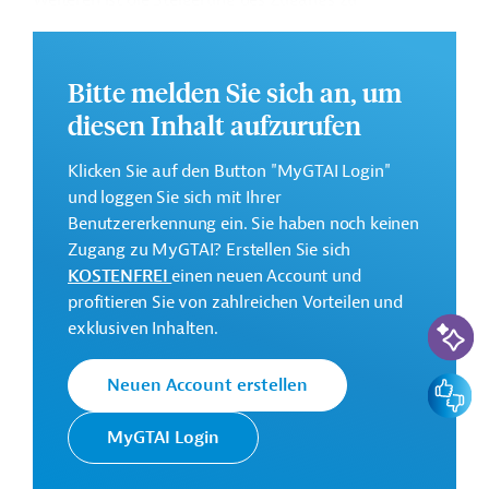
Weiteren ist die Steigerung des Zugangs zu
Bewässerungsmöglichkeiten für die lokale Bevölkerung
vorgesehen. Der Fokus liegt auf Gebieten in denen die
Agrarwirtschaft die wichtigste wirtschaftliche Aktivität
Bitte melden Sie sich an, um
darstellt.
diesen Inhalt aufzurufen
Weitere Informationen zu dem geplanten
Entwicklungsprojekt finden Sie auf der
Webseite der
Klicken Sie auf den Button "MyGTAI Login"
EBRD
.
und loggen Sie sich mit Ihrer
Benutzererkennung ein. Sie haben noch keinen
GTAI informiert über die
EBRD
: Schwerpunkte,
Zugang zu MyGTAI? Erstellen Sie sich
Regularien und praktische Hinweise zur
KOSTENFREI
einen neuen Account und
Geschäftsanbahnung.
profitieren Sie von zahlreichen Vorteilen und
KI-Suc
Gesamtkosten:
exklusiven Inhalten.
90 Millionen Euro
Feedbac
Neuen Account erstellen
Geberbeitrag:
63 Millionen Euro (Darlehen, vorgesehen)
MyGTAI Login
Kontaktadressen