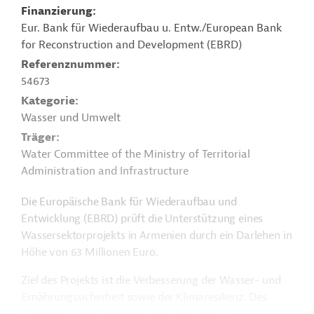
Finanzierung
Eur. Bank für Wiederaufbau u. Entw./European Bank
for Reconstruction and Development (EBRD)
Referenznummer
54673
Kategorie
Wasser und Umwelt
Träger
Water Committee of the Ministry of Territorial
Administration and Infrastructure
Die Europäische Bank für Wiederaufbau und
Entwicklung (EBRD) prüft die Unterstützung eines
Wassersektorprojekts in Armenien durch ein Darlehen in
Höhe von 63 Millionen Euro.
Ziel des Projekts ist die Verbesserung der
Wasser- und
Ernährungssicherheit sowie der Klimaresilienz. Des