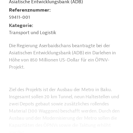
Asiatische Entwicklungsbank (ADB)
Referenznummer
59411-001
Kategorie
Transport und Logistik
Die Regierung Aserbaidschans beantragte bei der
Asiatischen Entwicklungsbank (ADB) ein Darlehen in
Höhe von 850 Millionen US-Dollar für ein ÖPNV-
Projekt.
Ziel des Projekts ist der Ausbau der Metro in Baku.
Insgesamt sollen 20 km Tunnel, neun Haltestellen und
zwei Depots gebaut sowie zusätzliches rollendes
Material (300 Waggons) beschafft werden. Durch den
Ausbau und der Modernisierung der Metro sollen die
Kapazitäten des ÖPNVs sowie die Taktung erhöht
werden.