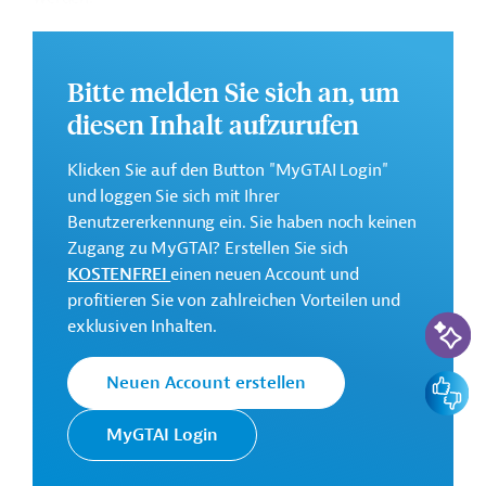
Weitere Informationen zu dem geplanten
Entwicklungsprojekt finden Sie auf der
Webseite der
Bitte melden Sie sich an, um
ADB
.
diesen Inhalt aufzurufen
GTAI informiert über die
ADB
: Schwerpunkte,
Regularien und praktische Hinweise zur
Klicken Sie auf den Button "MyGTAI Login"
Geschäftsanbahnung.
und loggen Sie sich mit Ihrer
Geberbeitrag:
Benutzererkennung ein. Sie haben noch keinen
850 Millionen US-Dollar (Darlehen; beantragt)
Zugang zu MyGTAI? Erstellen Sie sich
KOSTENFREI
einen neuen Account und
profitieren Sie von zahlreichen Vorteilen und
Kontaktadresse
KI-Suc
exklusiven Inhalten.
Feedbac
Neuen Account erstellen
Die ADB ist die wichtigste
MyGTAI Login
Asiatische
multilaterale
Entwicklungsbank
Finanzierungsinstitution für