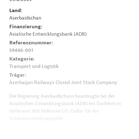
Land
Aserbaidschan
Finanzierung
Asiatische Entwicklungsbank (ADB)
Referenznummer
59446-001
Kategorie
Transport und Logistik
Träger
Azerbaijan Railways Closed Joint Stock Company
Die Regierung Aserbaidschans beantragte bei der
Asiatischen Entwicklungsbank (ADB) ein Darlehen in
Höhe von 300 Millionen US-Dollar für ein
Schienenverkehrsprojekt.