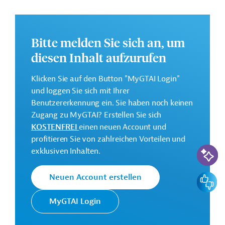
Ziele des Projekts sind die Beschaffung und die
Installation von Elektrifizierungs- und
Telekommunikationssystems sowie von Signalanlagen
Bitte melden Sie sich an, um
entlang der Eisenbahnstrecke Baku – Boyuk Kesik.
diesen Inhalt aufzurufen
Weitere Informationen zu dem geplanten
Entwicklungsprojekt finden Sie auf der
Webseite der
Klicken Sie auf den Button "MyGTAI Login"
ADB
.
und loggen Sie sich mit Ihrer
GTAI informiert über die
ADB
: Schwerpunkte,
Benutzererkennung ein. Sie haben noch keinen
Regularien und praktische Hinweise zur
Zugang zu MyGTAI? Erstellen Sie sich
Geschäftsanbahnung.
KOSTENFREI
einen neuen Account und
profitieren Sie von zahlreichen Vorteilen und
Geberbeitrag:
KI-Suc
exklusiven Inhalten.
300 Millionen US-Dollar (Darlehen; beantragt)
Feedbac
Neuen Account erstellen
Kontaktadressen
MyGTAI Login