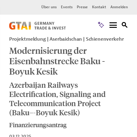
Über uns
Events
Presse
Kontakt
Anmelden
Projektmeldung
Aserbaidschan
Schienenverkehr
Modernisierung der
Eisenbahnstrecke Baku -
Boyuk Kesik
Azerbaijan Railways
Electrification, Signaling and
Telecommunication Project
(Baku–-Boyuk Kesik)
Finanzierungsantrag
03.12.2025