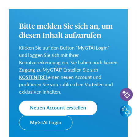
Ziele des Aktionsprogramms (Action Plan/AP) sind die
Verbesserung der regionalen Sicherheit sowie die
Umsetzung der politischen sowie sicherheits- und
Bitte melden Sie sich an, um
verteidigungsbezogenen Gespräche der EU mit
diesen Inhalt aufzurufen
Partnerländern in Asien und im indo-pazifischen Raum.
Des Weiteren soll die Zusammenarbeit sowie das
Klicken Sie auf den Button "MyGTAI Login"
Verständnis für Politik und weiteren Maßnahmen und
und loggen Sie sich mit Ihrer
Projekten zwischen der EU und den Partnerländern
Benutzererkennung ein. Sie haben noch keinen
gefördert werden.
Zugang zu MyGTAI? Erstellen Sie sich
KOSTENFREI
einen neuen Account und
Weitere Informationen über das Aktionsprogramm
profitieren Sie von zahlreichen Vorteilen und
finden Sie in den Originaldokumenten, die zum
KI-Suc
exklusiven Inhalten.
Download bereitstehen.
Bei Fragen wenden Sie sich bitte an das Brüsseler Büro
Feedbac
Neuen Account erstellen
von Germany Trade & Invest unter projekte@gtai.de.
Geberbeitrag:
MyGTAI Login
6 Millionen Euro