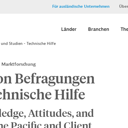
Für ausländische Unternehmen
Über
Länder
Branchen
Th
nd Studien - Technische Hilfe
, Marktforschung
on Befragungen
chnische Hilfe
dge, Attitudes, and
he Pacific and Client