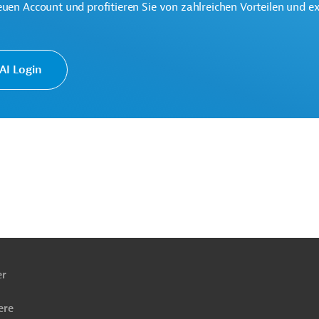
euen Account und profitieren Sie von zahlreichen Vorteilen und e
te multilaterale Finanzierungsinstitution für Projekte in der
k.
I Login
ng
Projektmanagement, Evaluierung
ach
ben
er
ere