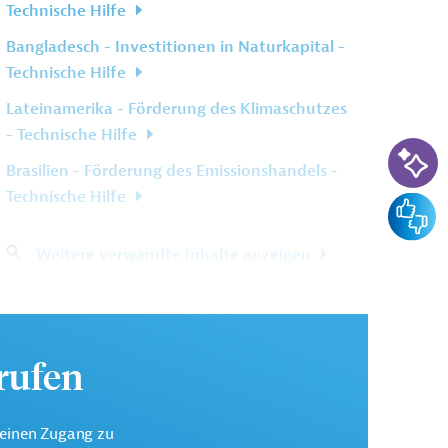
Technische Hilfe
Bangladesch - Investitionen in Naturkapital -
Technische Hilfe
Lateinamerika - Förderung des Klimaschutzes
- Technische Hilfe
KI-Su
Brasilien - Förderung des Emissionshandels -
Technische Hilfe
Feedba
Weitere verwandte Inhalte anzeigen
urufen
keinen Zugang zu