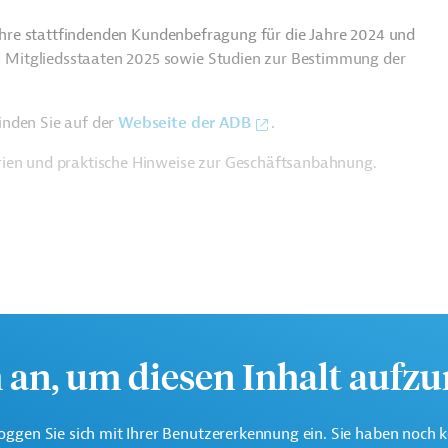
 Jahre stattfindenden Kundenbefragung für die Jahre 2024 und
Mitgliedsstaaten 2025 sowie Studien zur Bestimmung der
inden Sie auf der
Webseite der ADB
.
rien und praktische Hinweise zur Geschäftsanbahnung.
h an, um diesen Inhalt aufz
oggen Sie sich mit Ihrer Benutzererkennung ein. Sie haben noch 