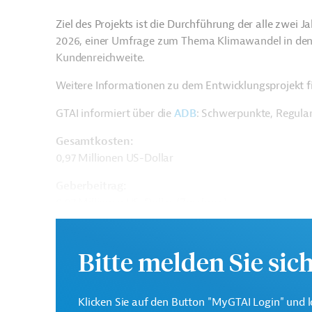
Ziel des Projekts ist die Durchführung der alle zwei
2026, einer Umfrage zum Thema Klimawandel in den 
Kundenreichweite.
Weitere Informationen zu dem Entwicklungsprojekt f
GTAI informiert über die
ADB
: Schwerpunkte, Regula
Gesamtkosten:
0,97 Millionen US-Dollar
Geberbeitrag:
0,97 Millionen US-Dollar (Zuschuss)
Kontaktadresse
Bitte melden Sie sic
Klicken Sie auf den Button "MyGTAI Login" und l