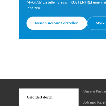
MyGTAI? Erstellen Sie sich
KOSTENFREI
einen n
Inhalten.
Asiatische
Die ADB ist die wichtigs
Entwicklungsbank (ADB)
Region Asien und Pazifi
Neuen Account erstellen
MyGTA
Asien, übergreifend
Marketing, Marktforschu
Luft-, Klimaschutz
Klimawandel
Projekte
n
Funktionen
o
Unsere Partn
Job und Karri