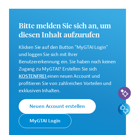
Rahmenbedingungen für den Handel und der
wirtschaftlichen Konnektivität mit Fokus auf
Stärkung nachhaltiger Wertschöpfungsketten;
Bitte melden Sie sich an, um
Schwerpunkt 2: Stärkung der regionalen und sub-
diesen Inhalt aufzurufen
regionalen Vernetzung der Strominfrastruktur und -
märkte in ausgewählten Gebieten;
Klicken Sie auf den Button "MyGTAI Login"
Schwerpunkt 3: Förderung der digitalen
und loggen Sie sich mit Ihrer
Konnektivität sowie die Schaffung einer guten
Benutzererkennung ein. Sie haben noch keinen
Ausgangsbasis für Investitionen in eine sichere und
Zugang zu MyGTAI? Erstellen Sie sich
widerstandsfähige digitale Infrastruktur;
KOSTENFREI
einen neuen Account und
Schwerpunkt 4: Verbesserung der
profitieren Sie von zahlreichen Vorteilen und
Verkehrsanbindung und der technischen
KI-Suc
exklusiven Inhalten.
Zusammenarbeit zwischen der EU und den ASEAN-
Ländern sowie innerhalb der ASEAN-Länder;
Feedbac
Neuen Account erstellen
Schwerpunkt 5: Intensivierung des Austauschs und
der zwischenmenschlichen Beziehungen,
MyGTAI Login
insbesondere in den Bereichen Hochschulbildung,
technische und berufliche Bildung und Forschung