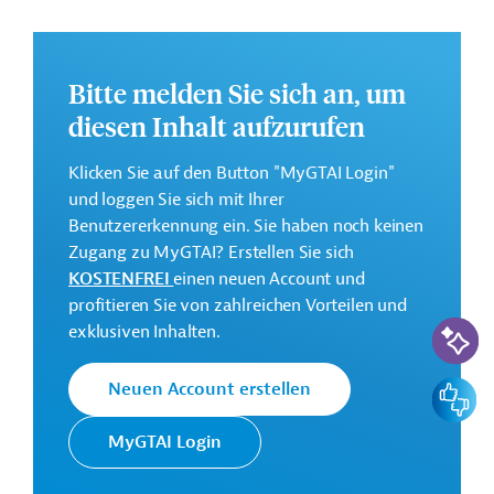
makroökonomischen Fortschritte und zukünftigen
Herausforderungen in der Region Asien liefern soll.
Weitere Informationen zu dem Entwicklungsprojekt
Bitte melden Sie sich an, um
finden Sie auf der
Webseite der ADB
.
diesen Inhalt aufzurufen
GTAI informiert über die
ADB
: Schwerpunkte,
Regularien und praktische Hinweise zur
Klicken Sie auf den Button "MyGTAI Login"
Geschäftsanbahnung.
und loggen Sie sich mit Ihrer
Benutzererkennung ein. Sie haben noch keinen
Geberbeitrag:
Zugang zu MyGTAI? Erstellen Sie sich
1 Millionen US-Dollar (Zuschuss)
KOSTENFREI
einen neuen Account und
profitieren Sie von zahlreichen Vorteilen und
KI-Suc
Kontaktadresse
exklusiven Inhalten.
Feedbac
Neuen Account erstellen
MyGTAI Login
Die ADB ist die wichtigste
Asiatische
multilaterale