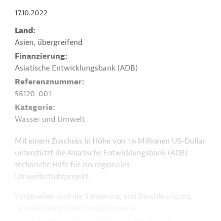
17.10.2022
Land
Asien, übergreifend
Finanzierung
Asiatische Entwicklungsbank (ADB)
Referenznummer
56120-001
Kategorie
Wasser und Umwelt
Mit einem Zuschuss in Höhe von 1,6 Millionen US-Dollar
unterstützt die Asiatische Entwicklungsbank (ADB)
technische Hilfe für ein regionales
Umweltschutzprojekt.
Vorgesehen sind die Steigerung und Beschleunigung
umweltfreundlicher Investitionen in
Entwicklungsländern in Asien und dem Pazifik.