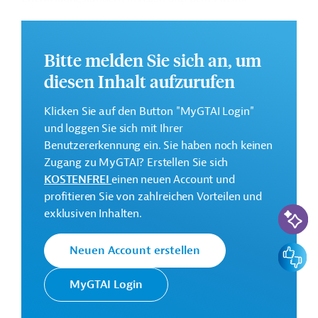
Weitere Informationen zu dem geplanten
Entwicklungsprojekt finden Sie auf der
Webseite der
Bitte melden Sie sich an, um
ADB
und im Originaldokument, das zum Download
bereitsteht.
diesen Inhalt aufzurufen
Gesamtkosten:
Klicken Sie auf den Button "MyGTAI Login"
1,6 Millionen US-Dollar
und loggen Sie sich mit Ihrer
Benutzererkennung ein. Sie haben noch keinen
Zugang zu MyGTAI? Erstellen Sie sich
Geberbeitrag:
KOSTENFREI
einen neuen Account und
1,6 Millionen US-Dollar (Zuschuss)
profitieren Sie von zahlreichen Vorteilen und
KI-Suc
exklusiven Inhalten.
Kontaktadresse
Feedbac
Neuen Account erstellen
MyGTAI Login
Die ADB ist die wichtigste
Asiatische
multilaterale