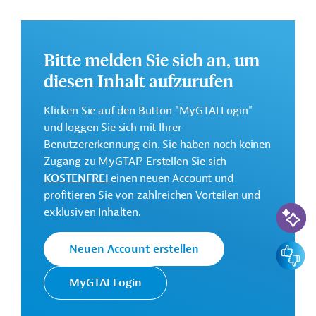
Kapazitäten durchgeführt und Forschungsergebnisse
verbreitet werden.
Weitere Informationen zu dem Entwicklungsprojekt
Bitte melden Sie sich an, um
finden Sie auf der
Webseite der ADB
und im
diesen Inhalt aufzurufen
Originaldokument, das zum Download bereitsteht.
Klicken Sie auf den Button "MyGTAI Login"
GTAI informiert über die
ADB
: Schwerpunkte,
und loggen Sie sich mit Ihrer
Regularien und praktische Hinweise zur
Benutzererkennung ein. Sie haben noch keinen
Geschäftsanbahnung.
Zugang zu MyGTAI? Erstellen Sie sich
Gesamtkosten:
KOSTENFREI
einen neuen Account und
0,85 Millionen US-Dollar
profitieren Sie von zahlreichen Vorteilen und
KI-Suc
exklusiven Inhalten.
Geberbeitrag:
0,85 Millionen US-Dollar (Zuschuss)
Feedbac
Neuen Account erstellen
Kontaktadresse
MyGTAI Login