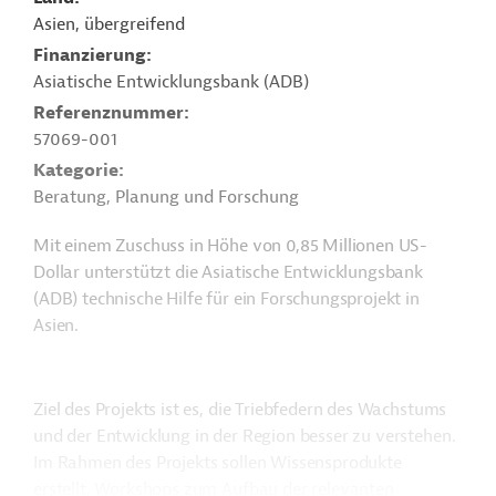
Asien, übergreifend
Finanzierung
Asiatische Entwicklungsbank (ADB)
Referenznummer
57069-001
Kategorie
Beratung, Planung und Forschung
Mit einem Zuschuss in Höhe von 0,85 Millionen US-
Dollar unterstützt die Asiatische Entwicklungsbank
(ADB) technische Hilfe für ein Forschungsprojekt in
Asien.
Ziel des Projekts ist es, die Triebfedern des Wachstums
und der Entwicklung in der Region besser zu verstehen.
Im Rahmen des Projekts sollen Wissensprodukte
erstellt, Workshops zum Aufbau der relevanten