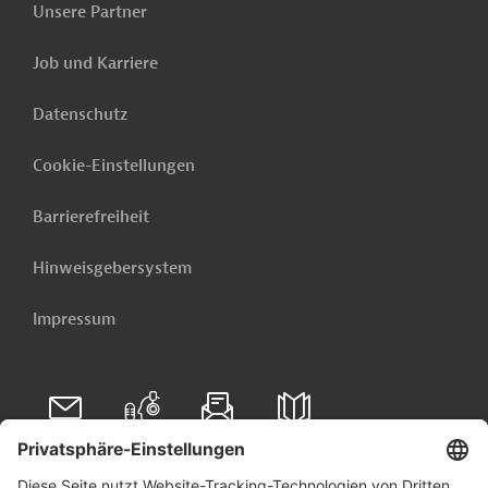
Unsere Partner
PRO20220131791910 - Annex2
(PDF; 682,2 KB)
Job und Karriere
PRO20220131791910 - Annex3
Datenschutz
(PDF; 849,7 KB)
PRO20220131791910 - Annex4
Cookie-Einstellungen
(PDF; 745,9 KB)
Barrierefreiheit
PRO20220131791910 - Annex5
(PDF; 386,0 KB)
Hinweisgebersystem
PRO20220131791910 - Annex6
Impressum
(PDF; 865,1 KB)
PRO20220131791910 - Annex7
(PDF; 778,7 KB)
Folgen Sie uns auf