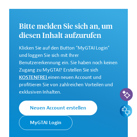
Zentralasien;
Unterstützung für die in Thailand untergebrachten
Flüchtlinge aus Myanmar;
Bitte melden Sie sich an, um
"Grüne Initiative" EU-ASEAN;
diesen Inhalt aufzurufen
Reformen der öffentlichen Finanzverwaltung und -
aufsicht;
Klicken Sie auf den Button "MyGTAI Login"
Blended Finance für den asiatisch-pazifischen Raum;
und loggen Sie sich mit Ihrer
Förderung von nachhaltigem Verbrauch und
Benutzererkennung ein. Sie haben noch keinen
nachhaltiger Produktion.
Zugang zu MyGTAI? Erstellen Sie sich
KOSTENFREI
einen neuen Account und
Weitere Informationen über das
profitieren Sie von zahlreichen Vorteilen und
Jahresaktionsprogramm finden Sie in den
KI-Suc
exklusiven Inhalten.
Originaldokumenten, die zum Download bereitstehen.
Bei Fragen wenden Sie sich bitte an das Brüsseler Büro
Feedbac
Neuen Account erstellen
von Germany Trade & Invest unter bruessel@gtai.de.
MyGTAI Login
Gesamtkosten:
268 Millionen Euro